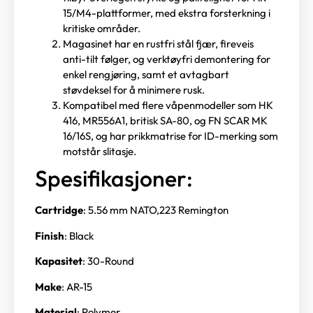
15/M4-plattformer, med ekstra forsterkning i
kritiske områder.
Magasinet har en rustfri stål fjær, fireveis
anti-tilt følger, og verktøyfri demontering for
enkel rengjøring, samt et avtagbart
støvdeksel for å minimere rusk.
Kompatibel med flere våpenmodeller som HK
416, MR556A1, britisk SA-80, og FN SCAR MK
16/16S, og har prikkmatrise for ID-merking som
motstår slitasje.
Spesifikasjoner:
Cartridge
: 5.56 mm NATO,223 Remington
Finish
: Black
Kapasitet
: 30-Round
Make
: AR-15
Material
: Polymer