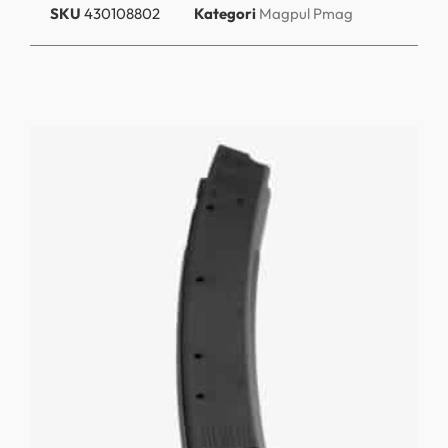
SKU
430108802
Kategori
Magpul Pmag