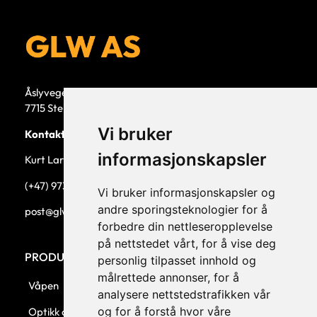
Åslyvegen 5b
7715 Steinkjer
Vi bruker
Kontaktperson
informasjonskapsler
Kurt Larsen, daglig leder.
(+47) 973 33 332
Vi bruker informasjonskapsler og
andre sporingsteknologier for å
post@glw.no
forbedre din nettleseropplevelse
på nettstedet vårt, for å vise deg
PRODUKTKATEGORIER
personlig tilpasset innhold og
målrettede annonser, for å
Våpen
analysere nettstedstrafikken vår
og for å forstå hvor våre
Optikk og montasjer