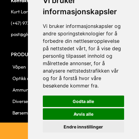
Vi bruker
Kontaktperson
informasjonskapsler
Kurt Larsen, daglig leder.
(+47) 973 33 332
Vi bruker informasjonskapsler og
andre sporingsteknologier for å
post@glw.no
forbedre din nettleseropplevelse
på nettstedet vårt, for å vise deg
PRODUKTKATEGORIER
personlig tilpasset innhold og
målrettede annonser, for å
Våpen
analysere nettstedstrafikken vår
og for å forstå hvor våre
Optikk og montasjer
besøkende kommer fra.
Ammunisjon
Diverse
Godta alle
Børsemaker
Avvis alle
Endre innstillinger
© 2023 GLW AS - Levert av Horn Media