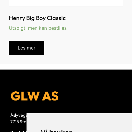
Henry Big Boy Classic
Utsolgt, men kan bestilles
Les mer
Åslyvegen 5b
7715 Steinkjer