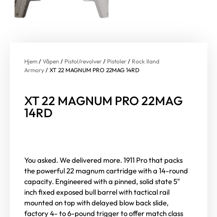
Hjem
/
Våpen
/
Pistol/revolver
/
Pistoler
/
Rock Iland
Armory
/ XT 22 MAGNUM PRO 22MAG 14RD
XT 22 MAGNUM PRO 22MAG
14RD
You asked. We delivered more. 1911 Pro that packs
the powerful 22 magnum cartridge with a 14-round
capacity. Engineered with a pinned, solid state 5″
inch fixed exposed bull barrel with tactical rail
mounted on top with delayed blow back slide,
factory 4- to 6-pound trigger to offer match class