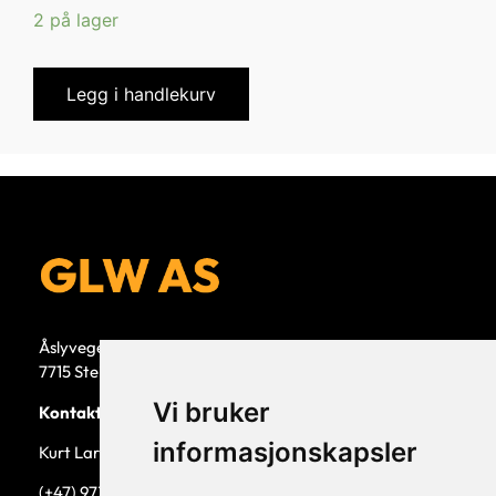
2 på lager
Legg i handlekurv
Åslyvegen 5b
7715 Steinkjer
Vi bruker
Kontaktperson
informasjonskapsler
Kurt Larsen, daglig leder.
(+47) 973 33 332