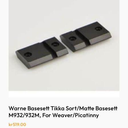
Warne Basesett Tikka Sort/Matte Basesett
M932/932M, For Weaver/Picatinny
kr
519.00