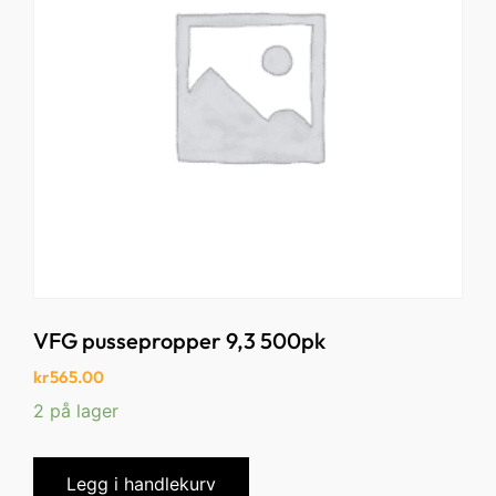
VFG pussepropper 9,3 500pk
kr
565.00
2 på lager
Legg i handlekurv