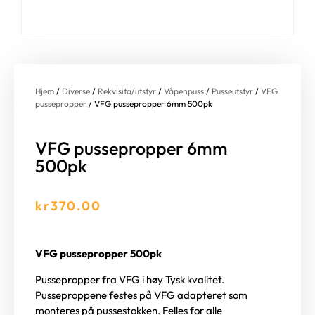
Hjem
/
Diverse
/
Rekvisita/utstyr
/
Våpenpuss
/
Pusseutstyr
/
VFG
pussepropper
/ VFG pussepropper 6mm 500pk
VFG pussepropper 6mm
500pk
kr
370.00
VFG pussepropper 500pk
Pussepropper fra VFG i høy Tysk kvalitet.
Pusseproppene festes på VFG adapteret som
monteres på pussestokken. Felles for alle