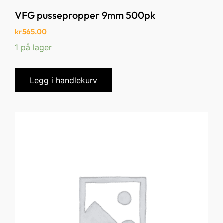
VFG pussepropper 9mm 500pk
kr
565.00
1 på lager
Legg i handlekurv