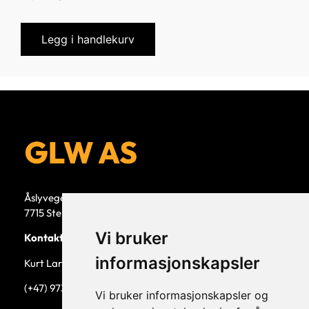
Legg i handlekurv
Åslyvegen 5b
7715 Steinkjer
Vi bruker
Kontaktperson
informasjonskapsler
Kurt Larsen, daglig leder.
(+47) 973 33 332
Vi bruker informasjonskapsler og