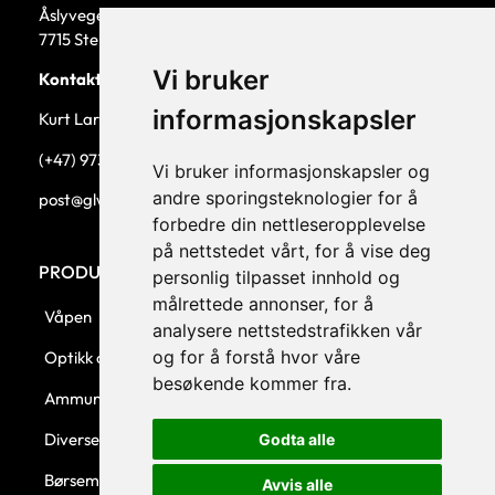
Åslyvegen 5b
7715 Steinkjer
Vi bruker
Kontaktperson
informasjonskapsler
Kurt Larsen, daglig leder.
(+47) 973 33 332
Vi bruker informasjonskapsler og
andre sporingsteknologier for å
post@glw.no
forbedre din nettleseropplevelse
på nettstedet vårt, for å vise deg
PRODUKTKATEGORIER
personlig tilpasset innhold og
målrettede annonser, for å
Våpen
analysere nettstedstrafikken vår
og for å forstå hvor våre
Optikk og montasjer
besøkende kommer fra.
Ammunisjon
Diverse
Godta alle
Børsemaker
Avvis alle