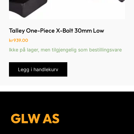
Talley One-Piece X-Bolt 30mm Low
kr
939.00
Ikke på lager, men tilgjengelig som bestillingsvare
Legg i handlekurv