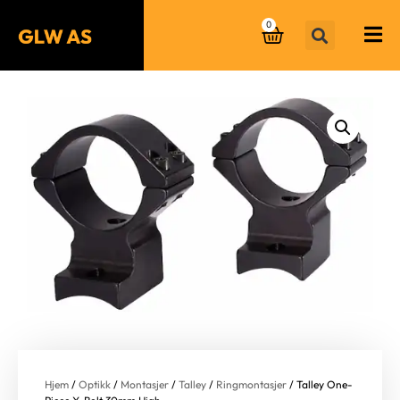
0
Hjem
/
Optikk
/
Montasjer
/
Talley
/
Ringmontasjer
/ Talley One-