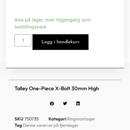
Ikke på lager, men tilgjengelig som
bestillingsvare
Legg i handlekurv
Talley One-Piece X-Bolt 30mm High
SKU
750735
Kategori
Ringmontasjer
Tag
Denne varen er på fjernlager