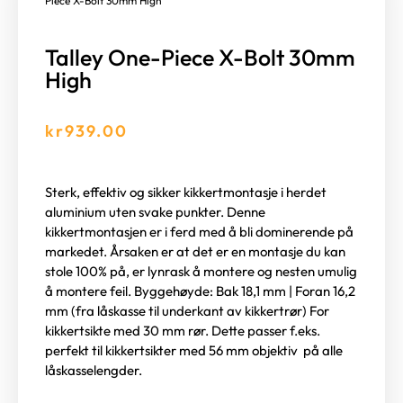
Piece X-Bolt 30mm High
Talley One-Piece X-Bolt 30mm
High
kr
939.00
Sterk, effektiv og sikker kikkertmontasje i herdet
aluminium uten svake punkter. Denne
kikkertmontasjen er i ferd med å bli dominerende på
markedet. Årsaken er at det er en montasje du kan
stole 100% på, er lynrask å montere og nesten umulig
å montere feil. Byggehøyde: Bak 18,1 mm | Foran 16,2
mm (fra låskasse til underkant av kikkertrør) For
kikkertsikte med 30 mm rør. Dette passer f.eks.
perfekt til kikkertsikter med 56 mm objektiv på alle
låskasselengder.