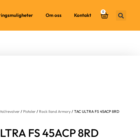
0
ringsmuligheter
Om oss
Kontakt
stol/revolver
/
Pistoler
/
Rock Iland Armory
/ TAC ULTRA FS 45ACP 8RD
LTRA FS 45ACP 8RD