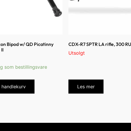
on Bipod w/ QD Picatinny
CDX-R7 SPTR LA rifle, 300 RU
II
Utsolgt
ig som bestillingsvare
i handlekurv
Les mer