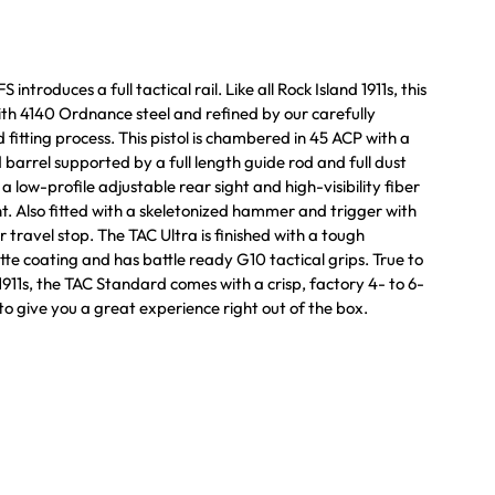
 introduces a full tactical rail. Like all Rock Island 1911s, this
 with 4140 Ordnance steel and refined by our carefully
itting process. This pistol is chambered in 45 ACP with a
d barrel supported by a full length guide rod and full dust
 a low-profile adjustable rear sight and high-visibility fiber
ht. Also fitted with a skeletonized hammer and trigger with
 travel stop. The TAC Ultra is finished with a tough
te coating and has battle ready G10 tactical grips. True to
 1911s, the TAC Standard comes with a crisp, factory 4- to 6-
to give you a great experience right out of the box.