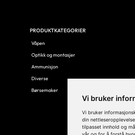
PRODUKTKATEGORIER
Våpen
Optikk og montasjer
Ammunisjon
Diverse
Børsemaker
Vi bruker info
Vi bruker informasjons
din nettleseropplevelse
tilpasset innhold og må
vår og for å forstå hv