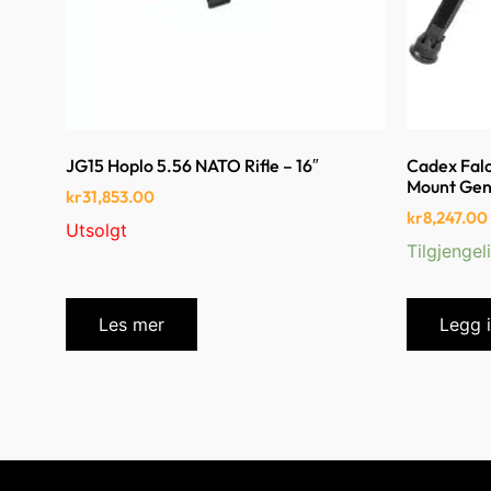
JG15 Hoplo 5.56 NATO Rifle – 16″
Cadex Falc
Mount Gen 
kr
31,853.00
kr
8,247.00
Utsolgt
Tilgjengel
Les mer
Legg 