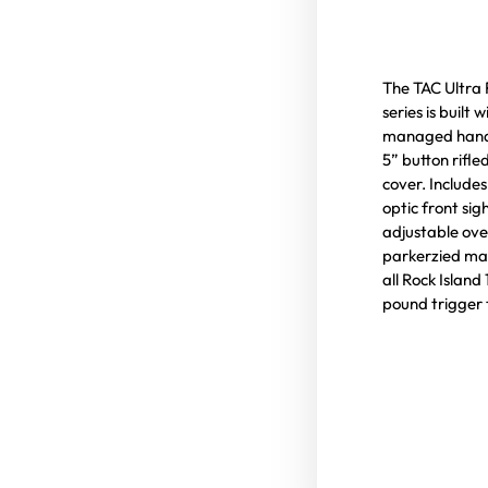
The TAC Ultra FS
series is built
managed hand f
5” button rifle
cover. Includes
optic front sig
adjustable over
parkerzied mat
all Rock Island
pound trigger 