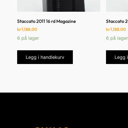
Staccato 2011 16 rd Magazine
Staccato 2
kr
1,188.00
kr
1,188.00
6 på lager
6 på lager
Legg i handlekurv
Legg 