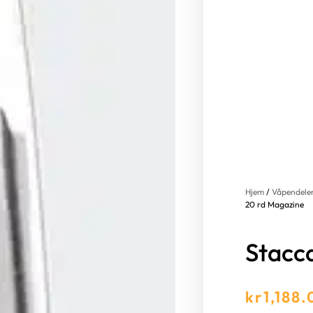
Hjem
/
Våpendeler
20 rd Magazine
Stacc
kr
1,188