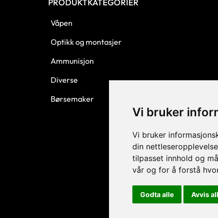
PRODUKTKATEGORIER
Våpen
Optikk og montasjer
Ammunisjon
Diverse
Børsemaker
Vi bruker info
Vi bruker informasjons
din nettleseropplevelse
tilpasset innhold og må
vår og for å forstå hv
Godta alle
Avvis al