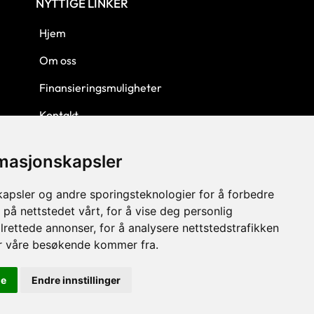
NYTTIGE LINKER
Hjem
Om oss
Finansieringsmuligheter
Kontakt
Personvern
rmasjonskapsler
Kjøpsbetingelser
kapsler og andre sporingsteknologier for å forbedre
 på nettstedet vårt, for å vise deg personlig
lrettede annonser, for å analysere nettstedstrafikken
or våre besøkende kommer fra.
le
Endre innstillinger
© 2023 GLW AS - Levert av Horn Media