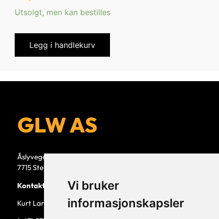
Utsolgt, men kan bestilles
Legg i handlekurv
Åslyvegen 5b
7715 Steinkjer
Vi bruker
Kontaktperson
informasjonskapsler
Kurt Larsen, daglig leder.