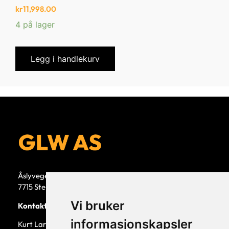
kr
11,998.00
4 på lager
Legg i handlekurv
Åslyvegen 5b
7715 Steinkjer
Vi bruker
Kontaktperson
informasjonskapsler
Kurt Larsen, daglig leder.