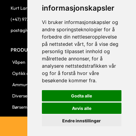
informasjonskapsler
Kurt Larsen, daglig leder.
(+47) 973 33 332
Vi bruker informasjonskapsler og
andre sporingsteknologier for å
post@glw.no
forbedre din nettleseropplevelse
på nettstedet vårt, for å vise deg
PRODUKTKATEGORIER
personlig tilpasset innhold og
målrettede annonser, for å
Våpen
analysere nettstedstrafikken vår
og for å forstå hvor våre
Optikk og montasjer
besøkende kommer fra.
Ammunisjon
Diverse
Godta alle
Børsemaker
Avvis alle
Endre innstillinger
© 2023 GLW AS - Levert av Horn Media