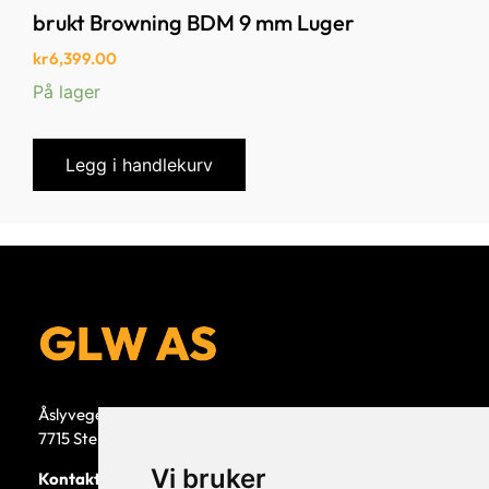
brukt Browning BDM 9 mm Luger
kr
6,399.00
På lager
Legg i handlekurv
Åslyvegen 5b
7715 Steinkjer
Vi bruker
Kontaktperson