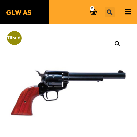
0
Tilbud!