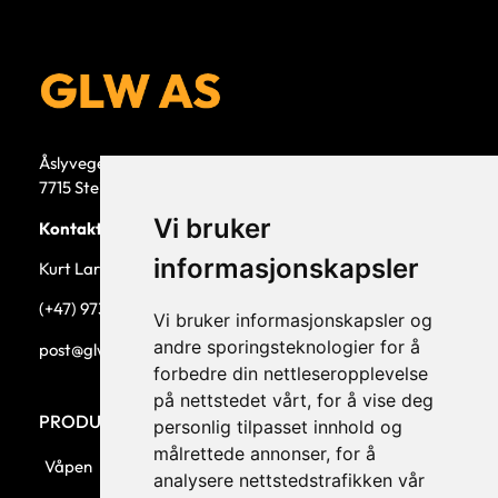
Åslyvegen 5b
7715 Steinkjer
Vi bruker
Kontaktperson
informasjonskapsler
Kurt Larsen, daglig leder.
(+47) 973 33 332
Vi bruker informasjonskapsler og
andre sporingsteknologier for å
post@glw.no
forbedre din nettleseropplevelse
på nettstedet vårt, for å vise deg
PRODUKTKATEGORIER
personlig tilpasset innhold og
målrettede annonser, for å
Våpen
analysere nettstedstrafikken vår