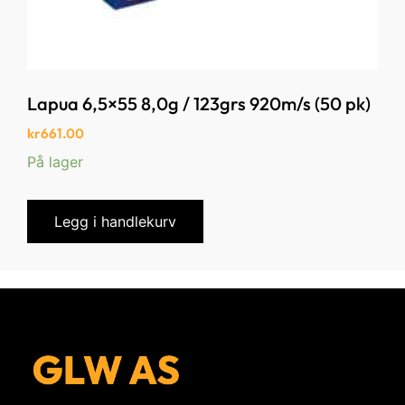
Lapua 6,5×55 8,0g / 123grs 920m/s (50 pk)
kr
661.00
På lager
Legg i handlekurv