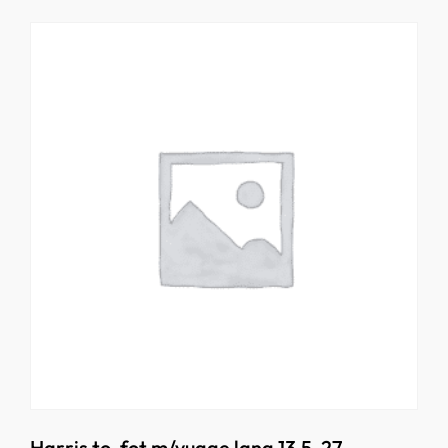
Harris to-fot m/vugge lang 13,5-27