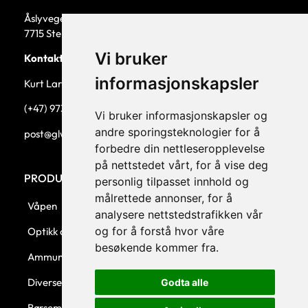
Åslyvegen 5b
7715 Steinkjer
Vi bruker
Kontaktperson
informasjonskapsler
Kurt Larsen, daglig leder.
(+47) 973 33 332
Vi bruker informasjonskapsler og
andre sporingsteknologier for å
post@glw.no
forbedre din nettleseropplevelse
på nettstedet vårt, for å vise deg
PRODUKTKATEGORIER
personlig tilpasset innhold og
målrettede annonser, for å
Våpen
analysere nettstedstrafikken vår
og for å forstå hvor våre
Optikk og montasjer
besøkende kommer fra.
Ammunisjon
Diverse
Godta alle
Børsemaker