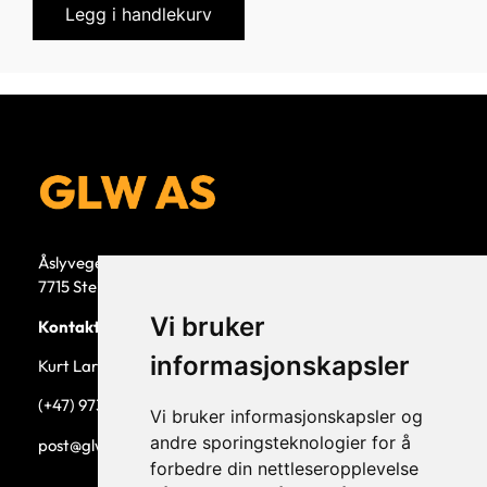
Legg i handlekurv
Åslyvegen 5b
7715 Steinkjer
Vi bruker
Kontaktperson
informasjonskapsler
Kurt Larsen, daglig leder.
(+47) 973 33 332
Vi bruker informasjonskapsler og
andre sporingsteknologier for å
post@glw.no
forbedre din nettleseropplevelse