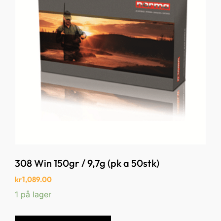
308 Win 150gr / 9,7g (pk a 50stk)
kr
1,089.00
1 på lager