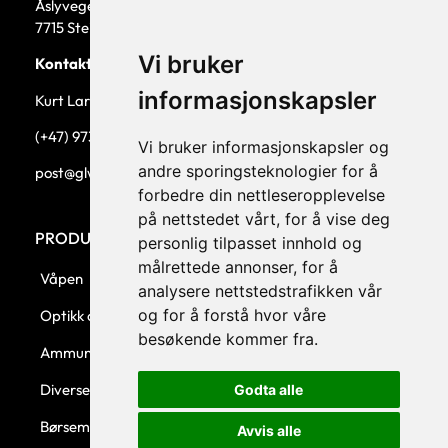
Åslyvegen 5b
7715 Steinkjer
Vi bruker
Kontaktperson
informasjonskapsler
Kurt Larsen, daglig leder.
(+47) 973 33 332
Vi bruker informasjonskapsler og
andre sporingsteknologier for å
post@glw.no
forbedre din nettleseropplevelse
på nettstedet vårt, for å vise deg
PRODUKTKATEGORIER
personlig tilpasset innhold og
målrettede annonser, for å
Våpen
analysere nettstedstrafikken vår
og for å forstå hvor våre
Optikk og montasjer
besøkende kommer fra.
Ammunisjon
Diverse
Godta alle
Børsemaker
Avvis alle