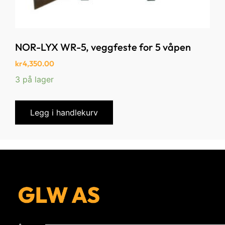
NOR-LYX WR-5, veggfeste for 5 våpen
kr
4,350.00
3 på lager
Legg i handlekurv