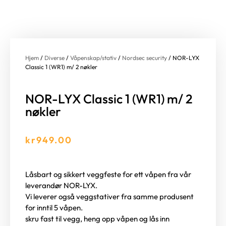
Hjem
/
Diverse
/
Våpenskap/stativ
/
Nordsec security
/ NOR-LYX
Classic 1 (WR1) m/ 2 nøkler
NOR-LYX Classic 1 (WR1) m/ 2
nøkler
kr
949.00
Låsbart og sikkert veggfeste for ett våpen fra vår
leverandør NOR-LYX.
Vi leverer også veggstativer fra samme produsent
for inntil 5 våpen.
skru fast til vegg, heng opp våpen og lås inn