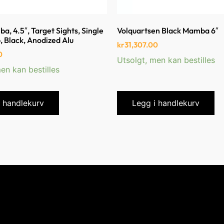
a, 4.5″, Target Sights, Single
Volquartsen Black Mamba 6″
 Black, Anodized Alu
kr
31,307.00
0
Utsolgt, men kan bestilles
en kan bestilles
i handlekurv
Legg i handlekurv