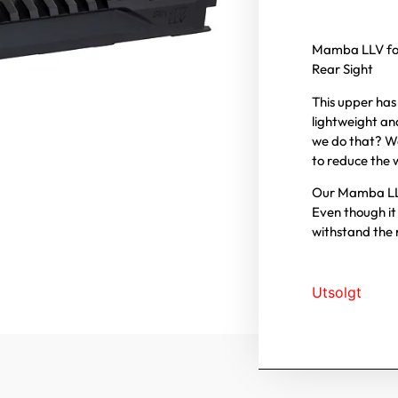
Mamba LLV for
Rear Sight
This upper has 
lightweight an
we do that? We
to reduce the w
Our Mamba LLV 
Even though it i
withstand the 
Utsolgt