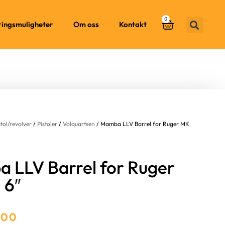
0
ringsmuligheter
Om oss
Kontakt
stol/revolver
/
Pistoler
/
Volquartsen
/ Mamba LLV Barrel for Ruger MK
 LLV Barrel for Ruger
 6″
.00