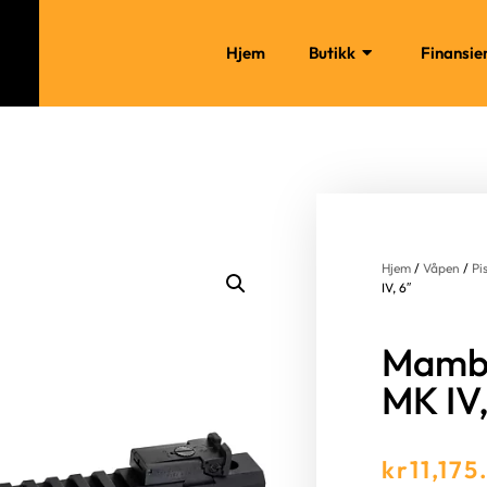
Hjem
Butikk
Finansie
Hjem
/
Våpen
/
Pi
IV, 6″
Mamba
MK IV,
kr
11,175