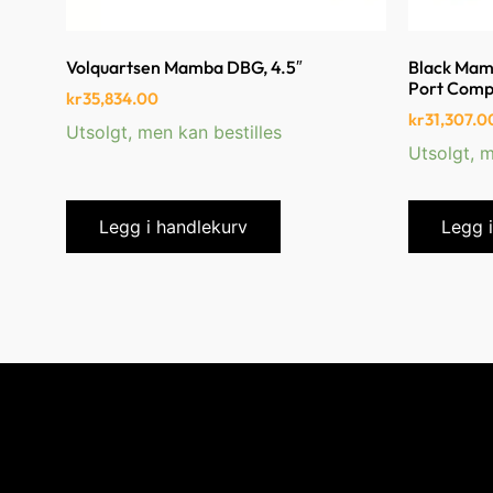
Volquartsen Mamba DBG, 4.5″
Black Mamb
Port Comp,
kr
35,834.00
kr
31,307.0
Utsolgt, men kan bestilles
Utsolgt, m
Legg i handlekurv
Legg 