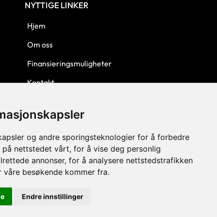
NYTTIGE LINKER
Hjem
Om oss
Finansieringsmuligheter
Kontakt
Personvern
rmasjonskapsler
Kjøpsbetingelser
kapsler og andre sporingsteknologier for å forbedre
 på nettstedet vårt, for å vise deg personlig
lrettede annonser, for å analysere nettstedstrafikken
or våre besøkende kommer fra.
le
Endre innstillinger
© 2023 GLW AS - Levert av Horn Media