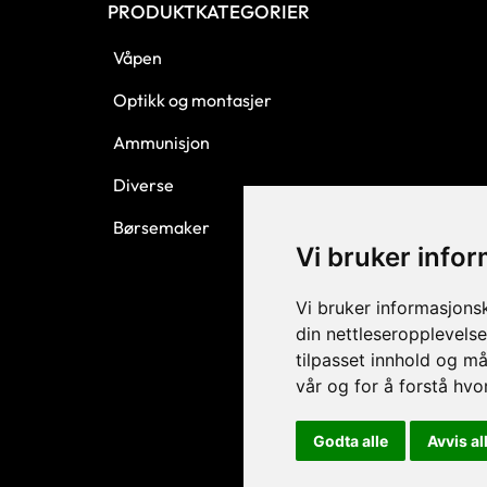
PRODUKTKATEGORIER
Våpen
Optikk og montasjer
Ammunisjon
Diverse
Børsemaker
Vi bruker info
Vi bruker informasjons
din nettleseropplevelse
tilpasset innhold og må
vår og for å forstå hv
Godta alle
Avvis al