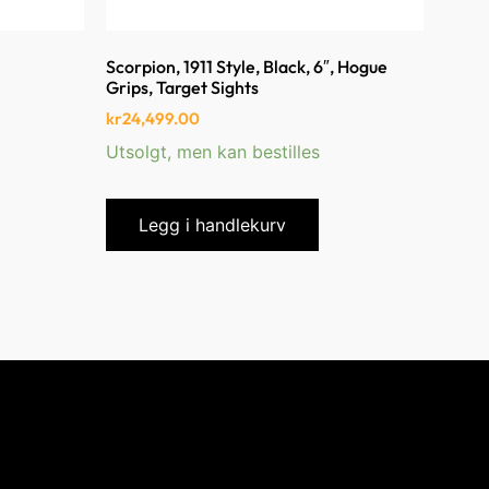
Scorpion, 1911 Style, Black, 6″, Hogue
Grips, Target Sights
kr
24,499.00
Utsolgt, men kan bestilles
Legg i handlekurv