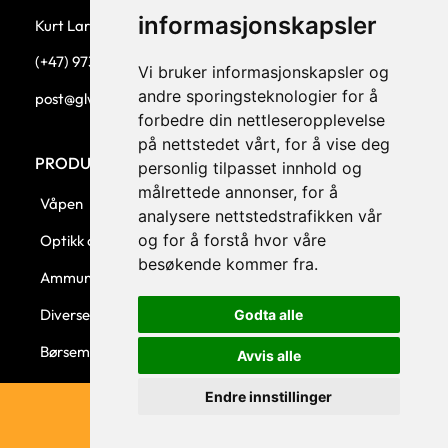
informasjonskapsler
Kurt Larsen, daglig leder.
(+47) 973 33 332
Vi bruker informasjonskapsler og
andre sporingsteknologier for å
post@glw.no
forbedre din nettleseropplevelse
på nettstedet vårt, for å vise deg
PRODUKTKATEGORIER
personlig tilpasset innhold og
målrettede annonser, for å
Våpen
analysere nettstedstrafikken vår
og for å forstå hvor våre
Optikk og montasjer
besøkende kommer fra.
Ammunisjon
Diverse
Godta alle
Børsemaker
Avvis alle
Endre innstillinger
© 2023 GLW AS - Levert av Horn Media