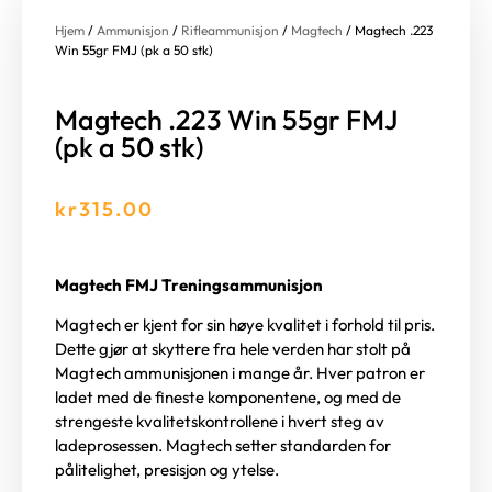
Hjem
/
Ammunisjon
/
Rifleammunisjon
/
Magtech
/ Magtech .223
Win 55gr FMJ (pk a 50 stk)
Magtech .223 Win 55gr FMJ
(pk a 50 stk)
kr
315.00
Magtech FMJ Treningsammunisjon
Magtech er kjent for sin høye kvalitet i forhold til pris.
Dette gjør at skyttere fra hele verden har stolt på
Magtech ammunisjonen i mange år. Hver patron er
ladet med de fineste komponentene, og med de
strengeste kvalitetskontrollene i hvert steg av
ladeprosessen. Magtech setter standarden for
pålitelighet, presisjon og ytelse.