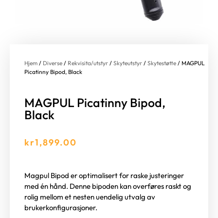
Hjem
/
Diverse
/
Rekvisita/utstyr
/
Skyteutstyr
/
Skytestøtte
/ MAGPUL
Picatinny Bipod, Black
MAGPUL Picatinny Bipod,
Black
kr
1,899.00
Magpul Bipod er optimalisert for raske justeringer
med én hånd. Denne bipoden kan overføres raskt og
rolig mellom et nesten uendelig utvalg av
brukerkonfigurasjoner.