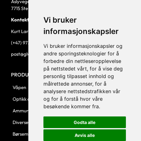
Åslyvegen 5b
7715 Steinkjer
Vi bruker
Kontaktperson
informasjonskapsler
Kurt Larsen, daglig leder.
(+47) 973 33 332
Vi bruker informasjonskapsler og
andre sporingsteknologier for å
post@glw.no
forbedre din nettleseropplevelse
på nettstedet vårt, for å vise deg
PRODUKTKATEGORIER
personlig tilpasset innhold og
målrettede annonser, for å
Våpen
analysere nettstedstrafikken vår
og for å forstå hvor våre
Optikk og montasjer
besøkende kommer fra.
Ammunisjon
Diverse
Godta alle
Børsemaker
Avvis alle