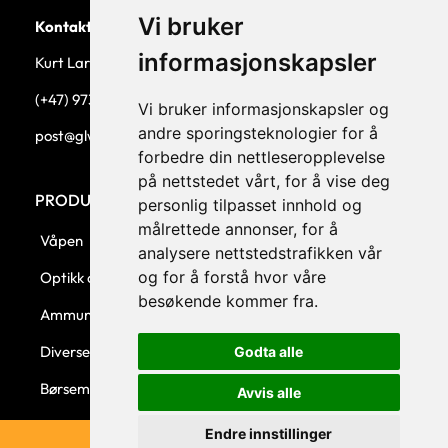
Vi bruker
Kontaktperson
informasjonskapsler
Kurt Larsen, daglig leder.
(+47) 973 33 332
Vi bruker informasjonskapsler og
andre sporingsteknologier for å
post@glw.no
forbedre din nettleseropplevelse
på nettstedet vårt, for å vise deg
PRODUKTKATEGORIER
personlig tilpasset innhold og
målrettede annonser, for å
Våpen
analysere nettstedstrafikken vår
og for å forstå hvor våre
Optikk og montasjer
besøkende kommer fra.
Ammunisjon
Diverse
Godta alle
Børsemaker
Avvis alle
Endre innstillinger