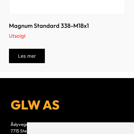
Magnum Standard 338-M18x1
Utsolgt
Les mer
Åslyvegen 5b
7715 Steinkjer