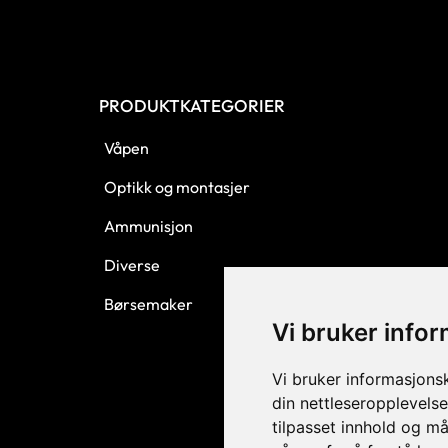
PRODUKTKATEGORIER
Våpen
Optikk og montasjer
Ammunisjon
Diverse
Børsemaker
Vi bruker info
Vi bruker informasjons
din nettleseropplevelse
tilpasset innhold og må