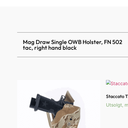
Mag Draw Single OWB Holster, FN 502
tac, right hand black
Staccato T
Utsolgt, m