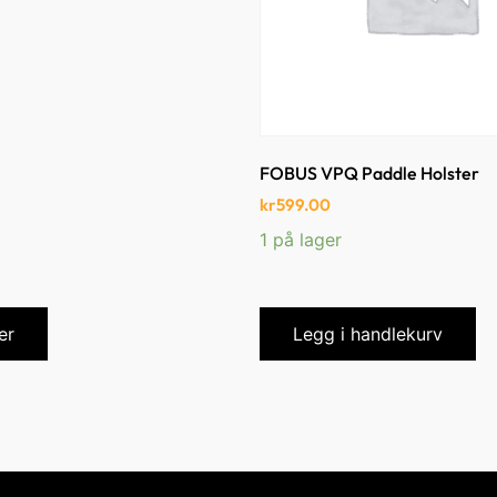
FOBUS VPQ Paddle Holster
kr
599.00
1 på lager
er
Legg i handlekurv