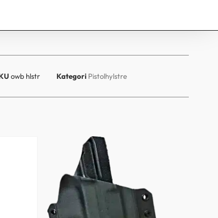
KU
owb hlstr
Kategori
Pistolhylstre