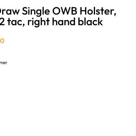
raw Single OWB Holster,
 tac, right hand black
00
mmer