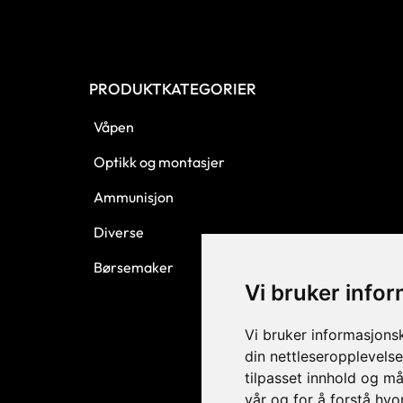
PRODUKTKATEGORIER
Våpen
Optikk og montasjer
Ammunisjon
Diverse
Børsemaker
Vi bruker info
Vi bruker informasjons
din nettleseropplevelse
tilpasset innhold og må
vår og for å forstå hv