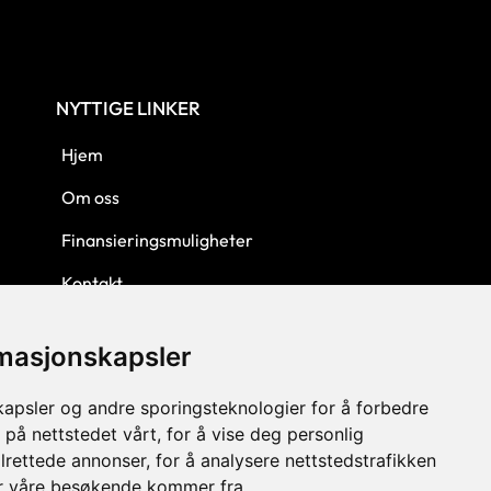
NYTTIGE LINKER
Hjem
Om oss
Finansieringsmuligheter
Kontakt
Personvern
rmasjonskapsler
Kjøpsbetingelser
kapsler og andre sporingsteknologier for å forbedre
 på nettstedet vårt, for å vise deg personlig
lrettede annonser, for å analysere nettstedstrafikken
or våre besøkende kommer fra.