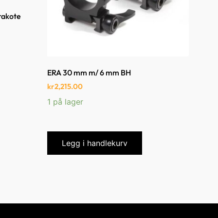
rakote
ERA 30 mm m/ 6 mm BH
kr
2,215.00
1 på lager
Legg i handlekurv