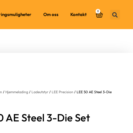
0
ringsmuligheter
Om oss
Kontakt
on
/
Hjemmelading
/
Ladeutstyr
/
LEE Precision
/ LEE 50 AE Steel 3-Die
 AE Steel 3-Die Set