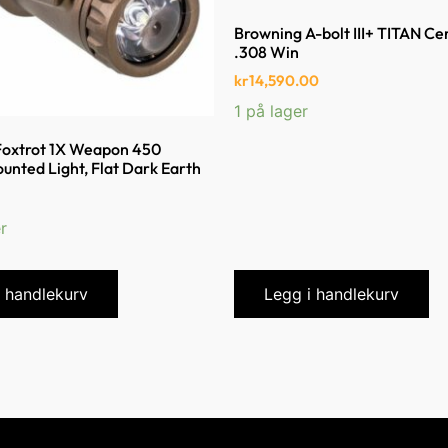
Browning A-bolt III+ TITAN Ce
.308 Win
kr
14,590.00
1 på lager
Foxtrot 1X Weapon 450
nted Light, Flat Dark Earth
r
i handlekurv
Legg i handlekurv