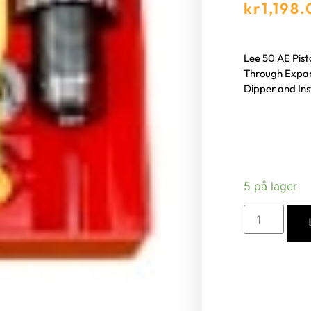
kr
1,198
Lee 50 AE Pisto
Through Expand
Dipper and In
5 på lager