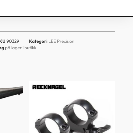
KU
90329
Kategori
LEE Precision
ag
på lager i butikk