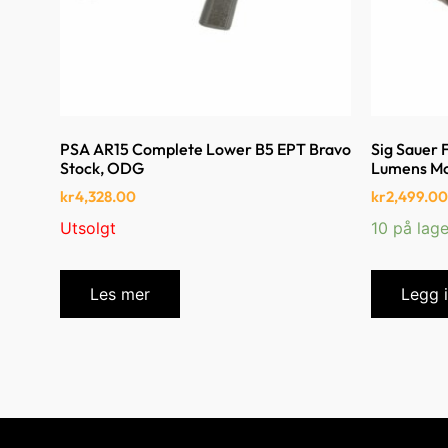
PSA AR15 Complete Lower B5 EPT Bravo
Sig Sauer 
Stock, ODG
Lumens Mou
kr
4,328.00
kr
2,499.00
Utsolgt
10 på lage
Les mer
Legg 