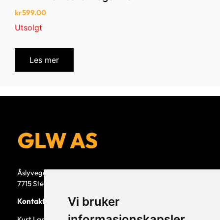
kr
599.00
Utsolgt
Les mer
Åslyvegen 5b
7715 Steinkjer
Vi bruker
Kontaktperson
informasjonskapsler
Kurt Larsen, daglig leder.