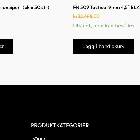
lon Sport (pk a 50 stk)
FN 509 Tactical 9mm 4,5″ BL
kr
22,498.00
Utsolgt, men kan bestilles
er
Legg i handlekurv
PRODUKTKATEGORIER
Våpen