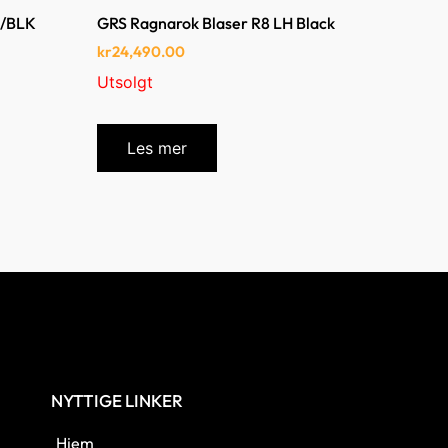
K/BLK
GRS Ragnarok Blaser R8 LH Black
kr
24,490.00
Utsolgt
Les mer
NYTTIGE LINKER
Hjem