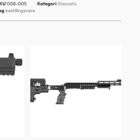
KU
008-005
Kategori
Staccato
ag
bestillingsvare