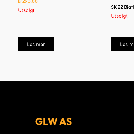
kr
290.00
SK 22 Biath
Utsolgt
Utsolgt
Les mer
Les m