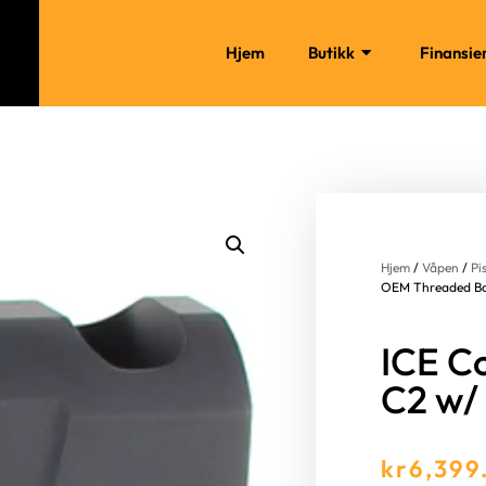
Hjem
Butikk
Finansie
Hjem
/
Våpen
/
Pi
OEM Threaded Ba
ICE C
C2 w/
kr
6,399