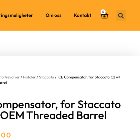
0
ringsmuligheter
Om oss
Kontakt
stol/revolver
/
Pistoler
/
Staccato
/ ICE Compensator, for Staccato C2 w/
rrel
ompensator, for Staccato
 OEM Threaded Barrel
.00