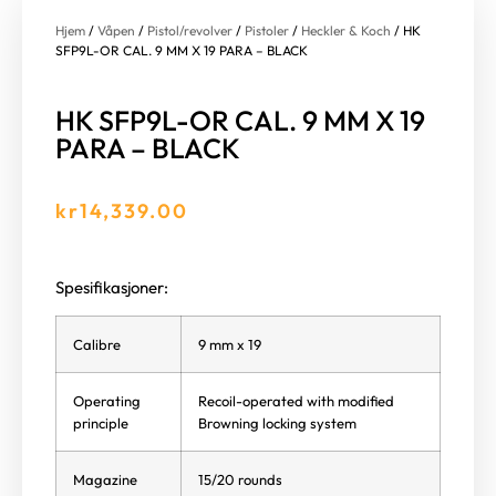
Hjem
/
Våpen
/
Pistol/revolver
/
Pistoler
/
Heckler & Koch
/ HK
SFP9L-OR CAL. 9 MM X 19 PARA – BLACK
HK SFP9L-OR CAL. 9 MM X 19
PARA – BLACK
kr
14,339.00
Spesifikasjoner:
Calibre
9 mm x 19
Operating
Recoil-operated with modified
principle
Browning locking system
Magazine
15/20 rounds