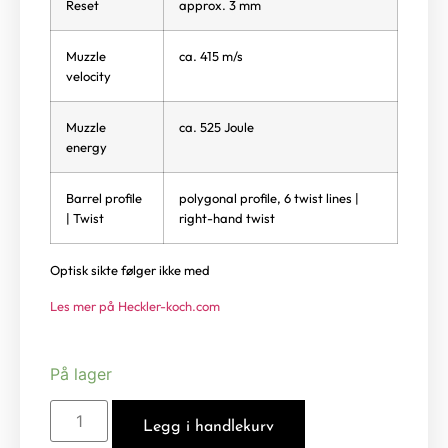
Reset
approx. 3 mm
Muzzle
ca. 415 m/s
velocity
Muzzle
ca. 525 Joule
energy
Barrel profile
polygonal profile, 6 twist lines |
| Twist
right-hand twist
Optisk sikte følger ikke med
Les mer på Heckler-koch.com
På lager
Legg i handlekurv