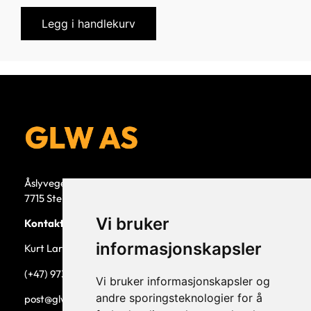
Legg i handlekurv
Åslyvegen 5b
7715 Steinkjer
Vi bruker
Kontaktperson
informasjonskapsler
Kurt Larsen, daglig leder.
(+47) 973 33 332
Vi bruker informasjonskapsler og
andre sporingsteknologier for å
post@glw.no