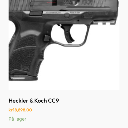
Heckler & Koch CC9
kr
18,898.00
På lager