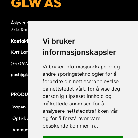
Åslyvegen 5b
7715 Steinkjer
Vi bruker
Kontaktperson
informasjonskapsler
Kurt Larsen, daglig leder.
(+47) 973 33 332
Vi bruker informasjonskapsler og
andre sporingsteknologier for å
post@glw.no
forbedre din nettleseropplevelse
på nettstedet vårt, for å vise deg
PRODUKTKATEGORIER
personlig tilpasset innhold og
målrettede annonser, for å
Våpen
analysere nettstedstrafikken vår
og for å forstå hvor våre
Optikk og montasjer
besøkende kommer fra.
Ammunisjon