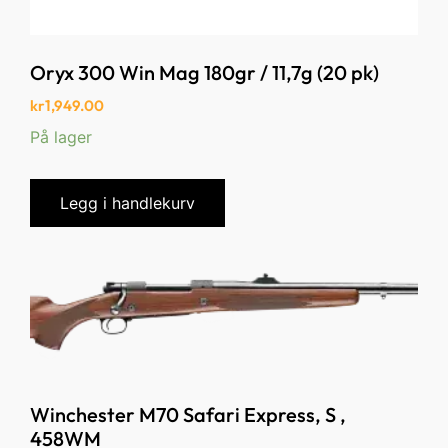
Oryx 300 Win Mag 180gr / 11,7g (20 pk)
kr
1,949.00
På lager
Legg i handlekurv
Winchester M70 Safari Express, S ,
458WM