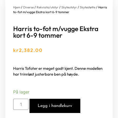
Hjem
/
Diverse
/
Rekvisita/utstyr
/
Skyteutstyr
/
Skytestøtte
/ Harris
to-fot m/vugge Ekstra kort 6-9 tommer
Harris to-fot m/vugge Ekstra
kort 6-9 tommer
kr
2,382.00
Harris Tofoter er meget godt kjent. Denne modellen
har trinnløst justerbare ben på høyde.
På lager
Legg i handlekurv