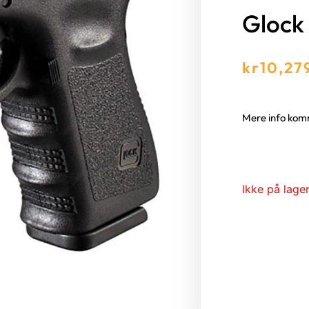
Glock
kr
10,27
Mere info ko
Ikke på lage