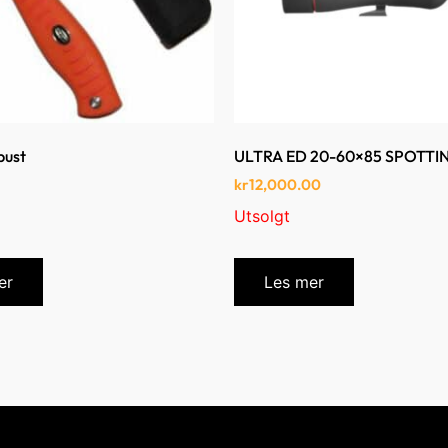
bust
ULTRA ED 20-60×85 SPOTT
kr
12,000.00
Utsolgt
er
Les mer