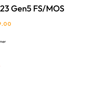
 23 Gen5 FS/MOS
9.00
mmer
r