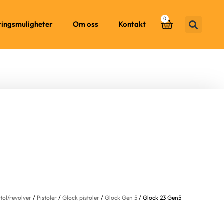
0
ringsmuligheter
Om oss
Kontakt
stol/revolver
/
Pistoler
/
Glock pistoler
/
Glock Gen 5
/ Glock 23 Gen5