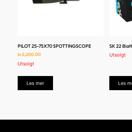
PILOT 25-75X70 SPOTTINGSCOPE
SK 22 Biath
kr
2,200.00
Utsolgt
Utsolgt
Les mer
Les m