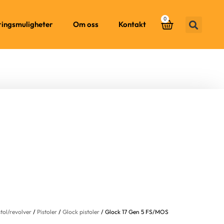
0
ringsmuligheter
Om oss
Kontakt
stol/revolver
/
Pistoler
/
Glock pistoler
/ Glock 17 Gen 5 FS/MOS