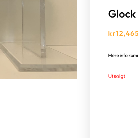
Glock
kr
12,46
Mere info ko
Utsolgt