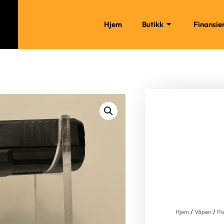
Hjem
Butikk
Finansie
Hjem
/
Våpen
/
Pi