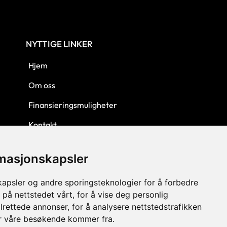
NYTTIGE LINKER
Hjem
Om oss
Finansieringsmuligheter
Kontakt
Personvern
rmasjonskapsler
Kjøpsbetingelser
kapsler og andre sporingsteknologier for å forbedre
 på nettstedet vårt, for å vise deg personlig
lrettede annonser, for å analysere nettstedstrafikken
or våre besøkende kommer fra.