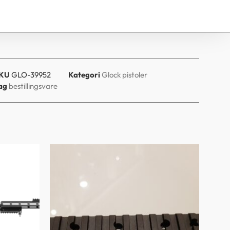
KU
GLO-39952
Kategori
Glock pistoler
ag
bestillingsvare