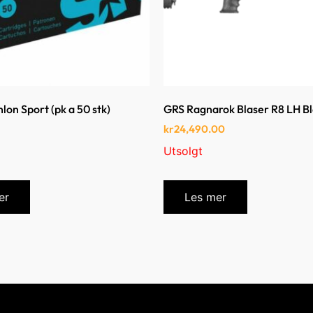
lon Sport (pk a 50 stk)
GRS Ragnarok Blaser R8 LH B
kr
24,490.00
Utsolgt
er
Les mer