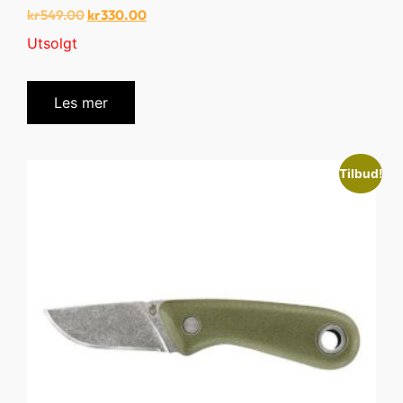
kr
549.00
kr
330.00
Utsolgt
Les mer
Tilbud!