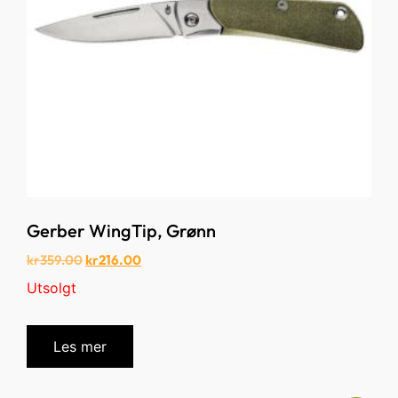
Gerber WingTip, Grønn
kr
359.00
kr
216.00
Utsolgt
Les mer