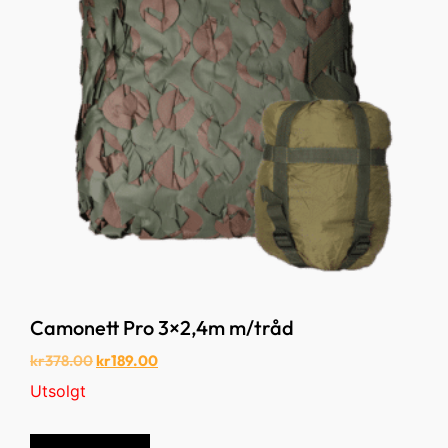
Camonett Pro 3×2,4m m/tråd
kr
378.00
kr
189.00
Utsolgt