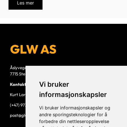
Les mer
Åslyvegen 5b
7715 Steinkjer
Vi bruker
Kontaktperson
informasjonskapsler
Kurt Larsen, daglig leder.
(+47) 973 33 332
Vi bruker informasjonskapsler og
andre sporingsteknologier for å
post@glw.no
forbedre din nettleseropplevelse