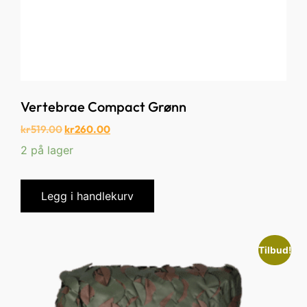
Vertebrae Compact Grønn
kr
519.00
kr
260.00
2 på lager
Legg i handlekurv
Tilbud!