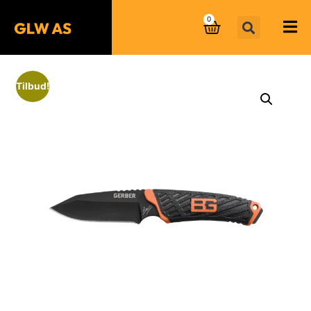
0
Tilbud!