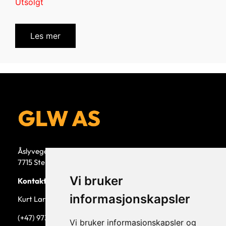
Utsolgt
Les mer
Åslyvegen 5b
7715 Steinkjer
Vi bruker
Kontaktperson
informasjonskapsler
Kurt Larsen, daglig leder.
(+47) 973 33 332
Vi bruker informasjonskapsler og