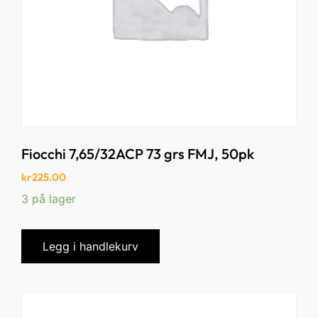
Fiocchi 7,65/32ACP 73 grs FMJ, 50pk
kr
225.00
3 på lager
Legg i handlekurv