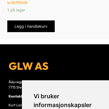
kr
25,795.00
1 på lager
Legg i handlekurv
Åslyvegen 5b
7715 Steinkjer
Vi bruker
Kontaktperson
informasjonskapsler
Kurt Larsen, daglig leder.