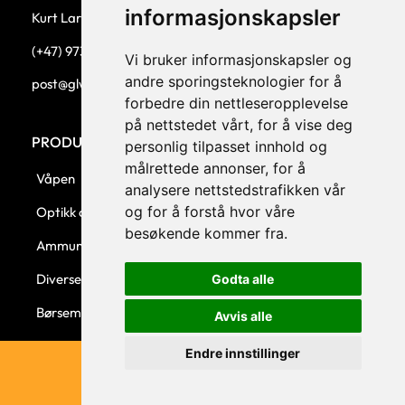
informasjonskapsler
Kurt Larsen, daglig leder.
(+47) 973 33 332
Vi bruker informasjonskapsler og
andre sporingsteknologier for å
post@glw.no
forbedre din nettleseropplevelse
på nettstedet vårt, for å vise deg
PRODUKTKATEGORIER
personlig tilpasset innhold og
målrettede annonser, for å
Våpen
analysere nettstedstrafikken vår
og for å forstå hvor våre
Optikk og montasjer
besøkende kommer fra.
Ammunisjon
Diverse
Godta alle
Børsemaker
Avvis alle
Endre innstillinger
© 2023 GLW AS - Levert av Horn Media