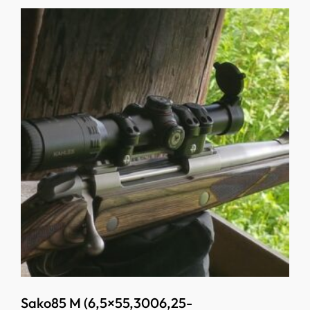
Sako85 M (6,5×55,3006,25-