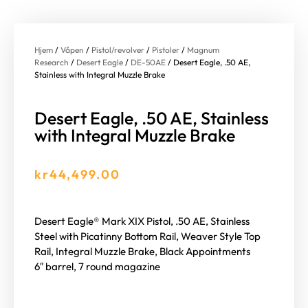
Hjem
/
Våpen
/
Pistol/revolver
/
Pistoler
/
Magnum
Research
/
Desert Eagle
/
DE-50AE
/ Desert Eagle, .50 AE,
Stainless with Integral Muzzle Brake
Desert Eagle, .50 AE, Stainless
with Integral Muzzle Brake
kr
44,499.00
Desert Eagle® Mark XIX Pistol, .50 AE, Stainless
Steel with Picatinny Bottom Rail, Weaver Style Top
Rail, Integral Muzzle Brake, Black Appointments
6″ barrel, 7 round magazine