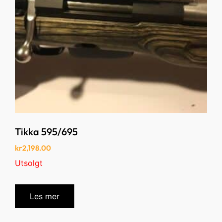
Tikka 595/695
kr
2,198.00
Utsolgt
Les mer