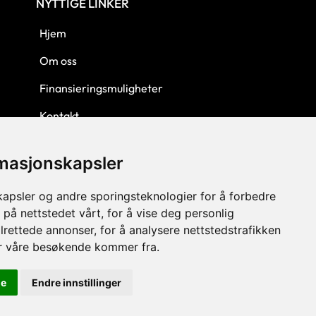
NYTTIGE LINKER
Hjem
Om oss
Finansieringsmuligheter
Kontakt
Personvern
rmasjonskapsler
Kjøpsbetingelser
kapsler og andre sporingsteknologier for å forbedre
 på nettstedet vårt, for å vise deg personlig
lrettede annonser, for å analysere nettstedstrafikken
or våre besøkende kommer fra.
le
Endre innstillinger
© 2023 GLW AS - Levert av Horn Media