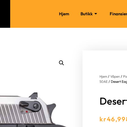
Hjem
Butikk
Finansie
Hjem
/
Våpen
/
Pi
50AE
/ Desert Eag
Desert
kr
46,99