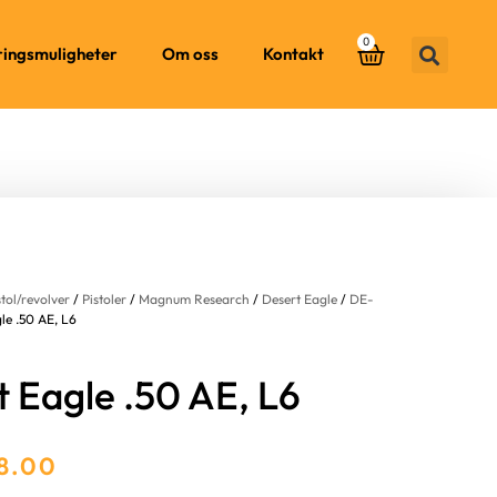
0
ringsmuligheter
Om oss
Kontakt
stol/revolver
/
Pistoler
/
Magnum Research
/
Desert Eagle
/
DE-
le .50 AE, L6
 Eagle .50 AE, L6
8.00