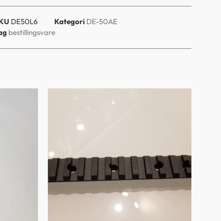
KU
DE50L6
Kategori
DE-50AE
ag
bestillingsvare