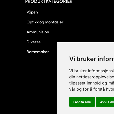
PRODUKTKATEGORIER
Våpen
Optikk og montasjer
Ammunisjon
Diverse
Børsemaker
Vi bruker info
Vi bruker informasjons
din nettleseropplevelse
tilpasset innhold og må
vår og for å forstå hv
Godta alle
Avvis al