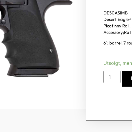
DE50ASIMB
Desert Eagle® 
Picatinny Rail,
Accessory;Rail
6″; barrel, 7 r
Utsolgt, men