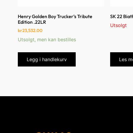
Henry Golden Boy Trucker’s Tribute
SK 22 Biath
Edition .22LR
Utsolgt
kr
23,532.00
Utsolgt, men kan bestilles
Legg i handlekurv
Les m