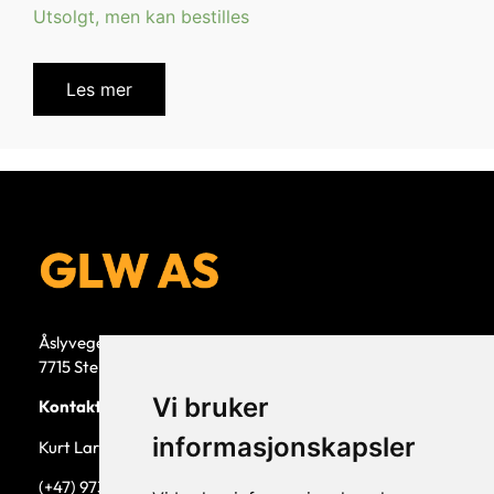
Utsolgt, men kan bestilles
Les mer
Åslyvegen 5b
7715 Steinkjer
Vi bruker
Kontaktperson
informasjonskapsler
Kurt Larsen, daglig leder.
(+47) 973 33 332