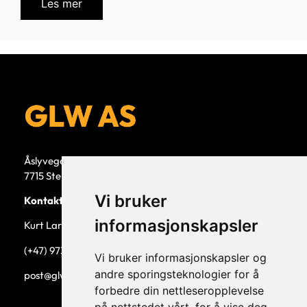
Les mer
Åslyvegen 5b
7715 Steinkjer
Vi bruker
Kontaktperson
informasjonskapsler
Kurt Larsen, daglig leder.
(+47) 973 33 332
Vi bruker informasjonskapsler og
andre sporingsteknologier for å
post@glw.no
forbedre din nettleseropplevelse