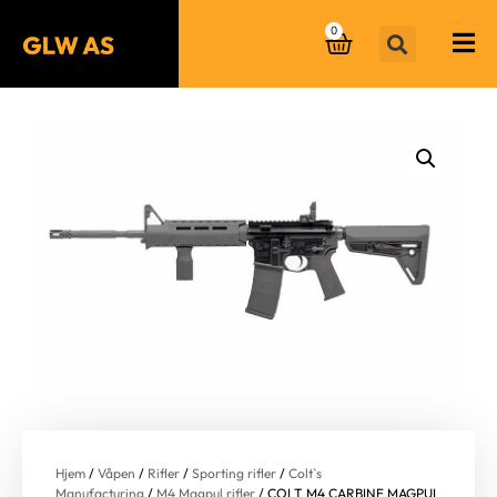
0
Hjem
/
Våpen
/
Rifler
/
Sporting rifler
/
Colt`s
Manufacturing
/
M4 Magpul rifler
/ COLT M4 CARBINE MAGPUL