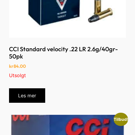
CCI Standard velocity .22 LR 2.6g/40gr-
50pk
kr
84.00
Utsolgt
Les mer
Tilbud!