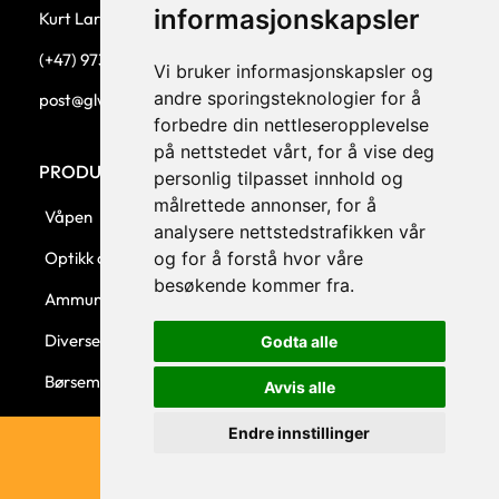
informasjonskapsler
Kurt Larsen, daglig leder.
(+47) 973 33 332
Vi bruker informasjonskapsler og
andre sporingsteknologier for å
post@glw.no
forbedre din nettleseropplevelse
på nettstedet vårt, for å vise deg
PRODUKTKATEGORIER
personlig tilpasset innhold og
målrettede annonser, for å
Våpen
analysere nettstedstrafikken vår
og for å forstå hvor våre
Optikk og montasjer
besøkende kommer fra.
Ammunisjon
Diverse
Godta alle
Børsemaker
Avvis alle
Endre innstillinger
© 2023 GLW AS - Levert av Horn Media