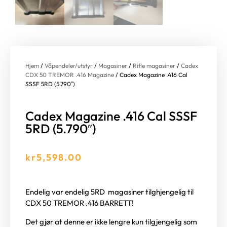
Hjem
/
Våpendeler/utstyr
/
Magasiner
/
Rifle magasiner
/
Cadex
CDX 50 TREMOR .416 Magazine
/ Cadex Magazine .416 Cal
SSSF 5RD (5.790″)
Cadex Magazine .416 Cal SSSF
5RD (5.790″)
kr
5,598.00
Endelig var endelig 5RD magasiner tilghjengelig til
CDX 50 TREMOR .416 BARRETT!
Det gjør at denne er ikke lengre kun tilgjengelig som