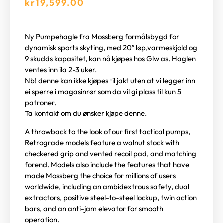
kr
19,599.00
Ny Pumpehagle fra Mossberg formålsbygd for
dynamisk sports skyting, med 20″ løp,varmeskjold og
9 skudds kapasitet, kan nå kjøpes hos Glw as. Haglen
ventes inn ila 2-3 uker.
Nb! denne kan ikke kjøpes til jakt uten at vi legger inn
ei sperre i magasinrør som da vil gi plass til kun 5
patroner.
Ta kontakt om du ønsker kjøpe denne.
A throwback to the look of our first tactical pumps,
Retrograde models feature a walnut stock with
checkered grip and vented recoil pad, and matching
forend. Models also include the features that have
made Mossberg the choice for millions of users
worldwide, including an ambidextrous safety, dual
extractors, positive steel-to-steel lockup, twin action
bars, and an anti-jam elevator for smooth
operation.